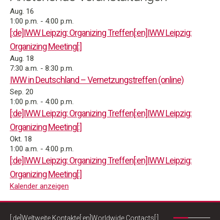
Aug.
16
1:00 p.m.
-
4:00 p.m.
[:de]IWW Leipzig: Organizing Treffen[:en]IWW Leipzig:
Organizing Meeting[:]
Aug.
18
7:30 a.m.
-
8:30 p.m.
IWW in Deutschland – Vernetzungstreffen (online)
Sep.
20
1:00 p.m.
-
4:00 p.m.
[:de]IWW Leipzig: Organizing Treffen[:en]IWW Leipzig:
Organizing Meeting[:]
Okt.
18
1:00 a.m.
-
4:00 p.m.
[:de]IWW Leipzig: Organizing Treffen[:en]IWW Leipzig:
Organizing Meeting[:]
Kalender anzeigen
[:de]Weltweite Kontakte[:en]Worldwide Contacts[:]