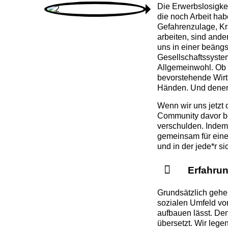
Die Erwerbslosigkei
die noch Arbeit h
Gefahrenzulage, Kr
arbeiten, sind ande
uns in einer beän
Gesellschaftssystem
Allgemeinwohl. Ob 
bevorstehende Wirt
Händen. Und denen 
Wenn wir uns jetzt 
Community davor b
verschulden. Indem 
gemeinsam für eine 
und in der jede*r s
Erfahru
Grundsätzlich gehe
sozialen Umfeld vo
aufbauen lässt. Den
übersetzt. Wir lege