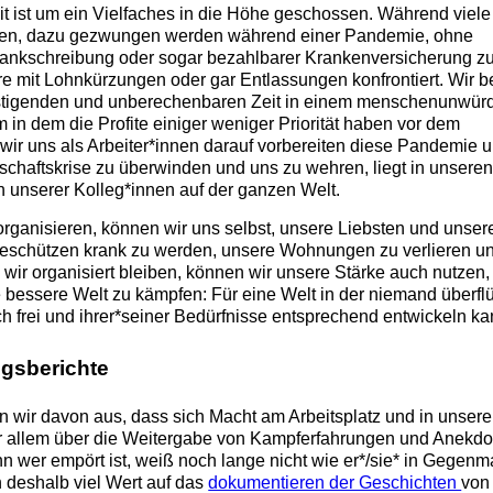
t ist um ein Vielfaches in die Höhe geschossen. Während viele
aben, dazu gezwungen werden während einer Pandemie, ohne
ankschreibung oder sogar bezahlbarer Krankenversicherung z
re mit Lohnkürzungen oder gar Entlassungen konfrontiert. Wir b
gstigenden und unberechenbaren Zeit in einem menschenunwür
 in dem die Profite einiger weniger Priorität haben vor dem
wir uns als Arbeiter*innen darauf vorbereiten diese Pandemie u
schaftskrise zu überwinden und uns zu wehren, liegt in unsere
unserer Kolleg*innen auf der ganzen Welt.
organisieren, können wir uns selbst, unsere Liebsten und unser
eschützen krank zu werden, unsere Wohnungen zu verlieren u
wir organisiert bleiben, können wir unsere Stärke auch nutzen
bessere Welt zu kämpfen: Für eine Welt in der niemand überflü
ich frei und ihrer*seiner Bedürfnisse entsprechend entwickeln ka
ngsberichte
n wir davon aus, dass sich Macht am Arbeitsplatz und in unser
r allem über die Weitergabe von Kampferfahrungen und Anekdo
n wer empört ist, weiß noch lange nicht wie er*/sie* in Gegenm
n deshalb viel Wert auf das
dokumentieren der Geschichten
von