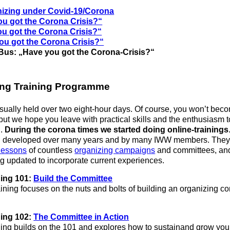
izing under Covid-19/Corona
u got the Corona Crisis?“
ou got the Corona Crisis?“
u got the Corona Crisis?“
/Bus: „Have you got the Corona-Crisis?“
ing Training Programme
usually held over two eight-hour days. Of course, you won’t bec
but we hope you leave with practical skills and the enthusiasm to
g.
During the corona times we started doing online-trainings
n developed over many years and by many IWW members. They 
lessons
of countless
organizing campaigns
and committees, an
ng updated to incorporate current experiences.
ning 101:
Build the Committee
raining focuses on the nuts and bolts of building an organizing c
ning 102:
The Committee in Action
ing builds on the 101 and explores how to sustainand grow you