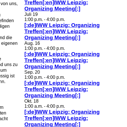
Treffen[:en]IWW Leipzig:
 von uns,
Organizing Meeting[:]
Juli
19
u
1:00 p.m.
-
4:00 p.m.
efinden
[:de]IWW Leipzig: Organizing
digen
Treffen[:en]IWW Leipzig:
Organizing Meeting[:]
nd die
n eigenen
Aug.
16
1:00 p.m.
-
4:00 p.m.
[:de]IWW Leipzig: Organizing
e
Treffen[:en]IWW Leipzig:
nd uns zu
Organizing Meeting[:]
, um
Sep.
20
ssig ist
1:00 p.m.
-
4:00 p.m.
nn.
[:de]IWW Leipzig: Organizing
Treffen[:en]IWW Leipzig:
Organizing Meeting[:]
Okt.
18
1:00 a.m.
-
4:00 p.m.
em
[:de]IWW Leipzig: Organizing
ten
Treffen[:en]IWW Leipzig:
acht
Organizing Meeting[:]