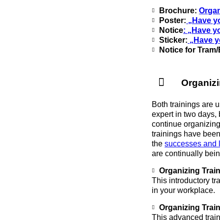
Brochure:
Organ
Poster:
„Have yo
Notice
: „Have y
Sticker:
„Have yo
Notice for Tram
Organiz
Both trainings are 
expert in two days, 
continue organizin
trainings have bee
the
successes and 
are continually bei
Organizing Trai
This introductory t
in your workplace.
Organizing Trai
This advanced train