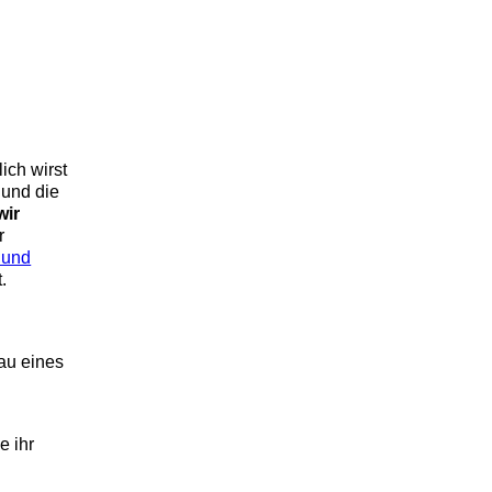
ich wirst
 und die
wir
r
 und
.
au eines
e ihr