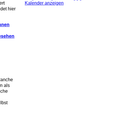
ert
Kalender anzeigen
det hier
nnen
gesehen
Branche
n als
sche
lbst