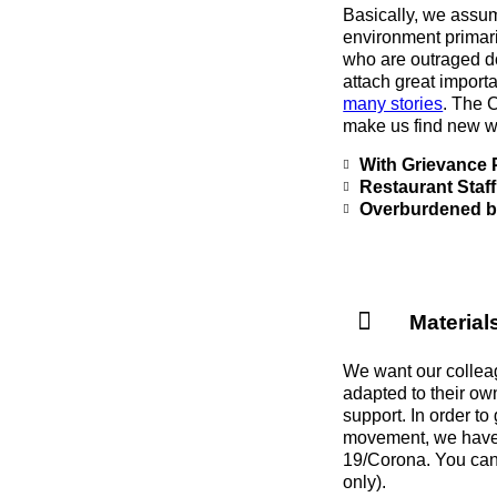
Basically, we assum
environment primar
who are outraged do
attach great import
many stories
. The 
make us find new w
With Grievance
Restaurant Staf
Overburdened 
Material
We want our colleag
adapted to their own
support. In order to
movement, we have 
19/Corona. You can
only).