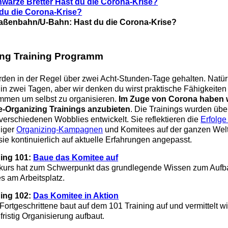
hwarze Bretter Hast du die Corona-Krise?
du die Corona-Krise?
raßenbahn/U-Bahn: Hast du die Corona-Krise?
ing Training Programm
den in der Regel über zwei Acht-Stunden-Tage gehalten. Natürl
 in zwei Tagen, aber wir denken du wirst praktische Fähigkeiten
mmen um selbst zu organisieren.
Im Zuge von Corona haben 
-Organizing Trainings anzubieten
. Die Trainings wurden übe
erschiedenen Wobblies entwickelt. Sie reflektieren die
Erfolge
iger
Organizing-Kampagnen
und Komitees auf der ganzen Welt
e kontinuierlich auf aktuelle Erfahrungen angepasst.
ning 101:
Baue das Komitee auf
skurs hat zum Schwerpunkt das grundlegende Wissen zum Aufb
s am Arbeitsplatz.
ning 102:
Das Komitee in Aktion
 Fortgeschrittene baut auf dem 101 Training auf und vermittelt wi
fristig Organisierung aufbaut.