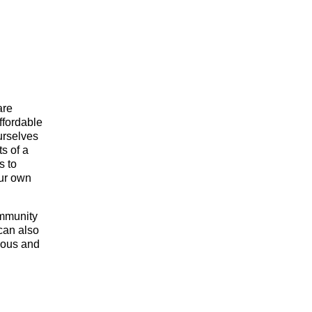
are
ffordable
urselves
s of a
s to
our own
ommunity
 can also
luous and