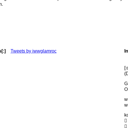
m.
[:]
Tweets by iwwglamroc
I
[
(
G
O
w
w
k