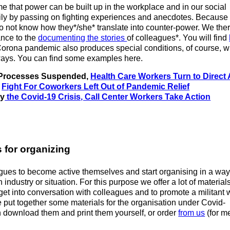
e that power can be built up in the workplace and in our social
ily by passing on fighting experiences and anecdotes. Because
 not know how they*/she* translate into counter-power. We the
ance to the
documenting the stories
of colleagues*. You will find
Corona pandemic also produces special conditions, of course, 
ays. You can find some examples here.
 Processes Suspended,
Health Care Workers Turn to Direct 
f
Fight For Coworkers Left Out of Pandemic Relief
by
the Covid-19 Crisis, Call Center Workers Take Action
s for organizing
ues to become active themselves and start organising in a way 
 industry or situation. For this purpose we offer a lot of material
 get into conversation with colleagues and to promote a militant 
put together some materials for the organisation under Covid-
 download them and print them yourself, or order
from us
(for m