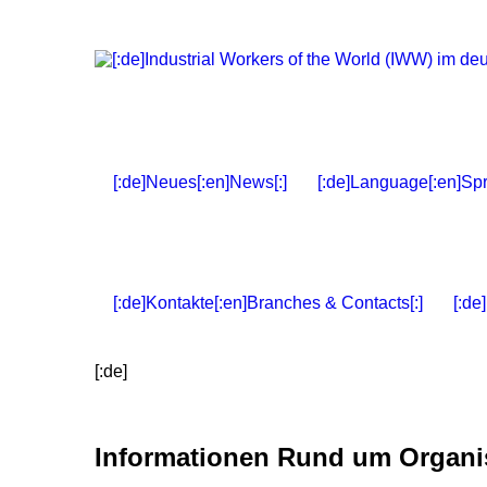
[:de]Neues[:en]News[:]
[:de]Language[:en]Spr
[:de]Kontakte[:en]Branches & Contacts[:]
[:de
[:de]
Informationen Rund um Organis