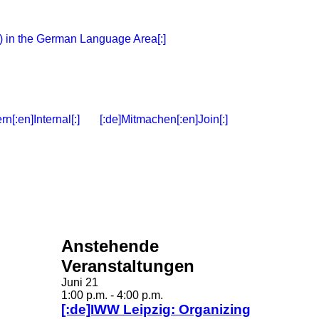
ern[:en]Internal[:]
[:de]Mitmachen[:en]Join[:]
Anstehende
Veranstaltungen
Juni
21
1:00 p.m.
-
4:00 p.m.
[:de]IWW Leipzig: Organizing