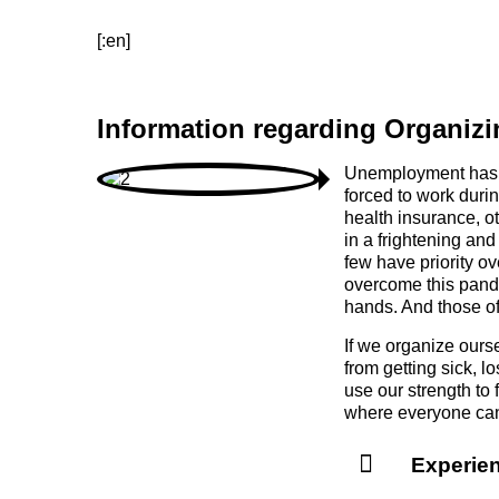
[:en]
Information regarding Organizi
Unemployment has s
forced to work duri
health insurance, o
in a frightening and
few have priority 
overcome this pande
hands. And those of
If we organize ours
from getting sick, 
use our strength to 
where everyone can 
Experie