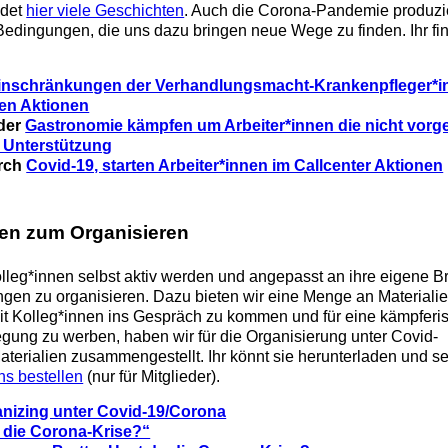
ndet
hier viele Geschichten
. Auch die Corona-Pandemie produzi
 Bedingungen, die uns dazu bringen neue Wege zu finden. Ihr fin
inschränkungen der Verhandlungsmacht-Krankenpfleger*i
ten Aktionen
 der
Gastronomie kämpfen um Arbeiter*innen die nicht vor
9 Unterstützung
urch
Covid-19, starten Arbeiter*innen im Callcenter Aktionen
ien zum Organisieren
olleg*innen selbst aktiv werden und angepasst an ihre eigene 
ngen zu organisieren. Dazu bieten wir eine Menge an Materialie
mit Kolleg*innen ins Gespräch zu kommen und für eine kämpferi
gung zu werben, haben wir für die Organisierung unter Covid-
terialien zusammengestellt. Ihr könnt sie herunterladen und se
ns bestellen
(nur für Mitglieder).
nizing unter Covid-19/Corona
 die Corona-Krise?“