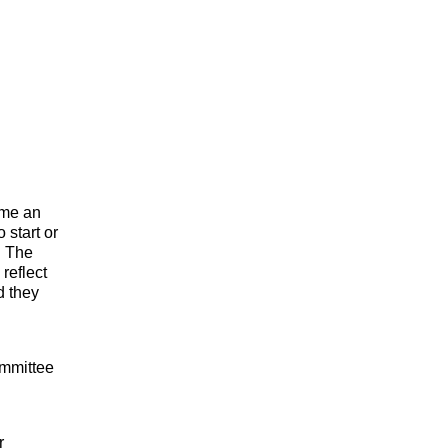
ome an
 start or
. The
reflect
d they
ommittee
r