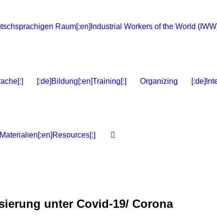
ache[:]
[:de]Bildung[:en]Training[:]
Organizing
[:de]Int
]Materialien[:en]Resources[:]
ierung unter Covid-19/ Corona