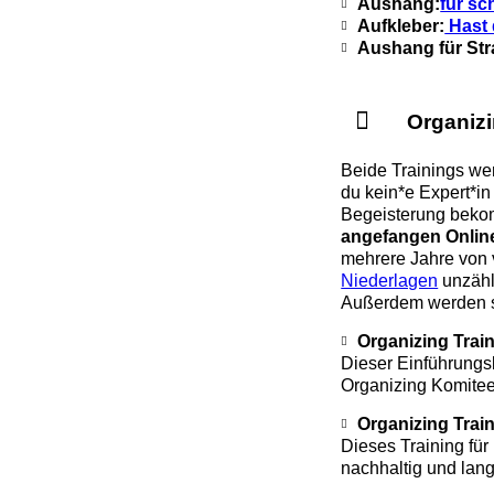
Aushang:
für sc
Aufkleber:
Hast 
Aushang für St
Organiz
Beide Trainings wer
du kein*e Expert*in
Begeisterung beko
angefangen Online
mehrere Jahre von v
Niederlagen
unzähl
Außerdem werden si
Organizing Trai
Dieser Einführung
Organizing Komitee
Organizing Trai
Dieses Training für
nachhaltig und lang