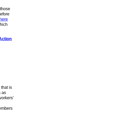
 those
refore
here
which
Action
that is
s as
workers‘
embers