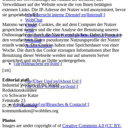
Verweildauer auf der Website sowie die von Ihnen betätigten
externen Links. Die IP-Adresse der Nutzer wird anonymisiert, bevor
[:de]Übersicht interne Dienste[:en]Internal[:]
sie gespeichert wird.
WobChat
Matomo verwendet Cookies, die auf dem Computer der Nutzer
Cloud
gespeichert werden und die eine Analyse der Benutzung unseres
Wiki
Onlineangebotes durch die Nutzer ermöglichen. Dabei können aus
[:de]Internationales Forum[:en]International Forum[:]
den verarbeiteten Daten pseudonyme Nutzungsprofile der Nutzer
Webmail
erstellt werden. Die Cookies haben eine Speicherdauer von einer
Administration
Woche. Die durch das Cookie erzeugten Informationen über Ihre
Benutzung dieser Webseite werden nur auf unserem Server
gespeichert und nicht an Dritte weitergegeben.
[:de]Mitmachen[:en]Join[:]
[:en]
Editorial staff
[:de]Über Uns[:en]About Us[:]
Industrial Workers of the World
[:de]Aktiv werden[:en]Join[:]
Redaktionskomitee
c/o Schwarze Katze
Fettstraße 23
[:de]Kontakte[:en]Branches & Contacts[:]
D-20357 Hamburg
kommunikation@wobblies.org
Photos
Images are under copyright of of
Creative Commons 4.0 (CC BY-