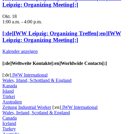
Leipzig: Organizing Meeting[:]
Okt.
18
1:00 a.m.
-
4:00 p.m.
[:de]IWW Leipzig: Organizing Treffen[:en]IWW
Leipzig: Organizing Meeting[:]
Kalender anzeigen
[:de]Weltweite Kontakte[:en]Worldwide Contacts[:]
[:de]
IWW International
Wales, Irland, Schottland & England
Kanada
Island
Türkei
Australien
Zeitung Industrial Worker
[:en]
IWW International
Wales, Ireland, Scotland & England
Canada
Iceland
Turkey