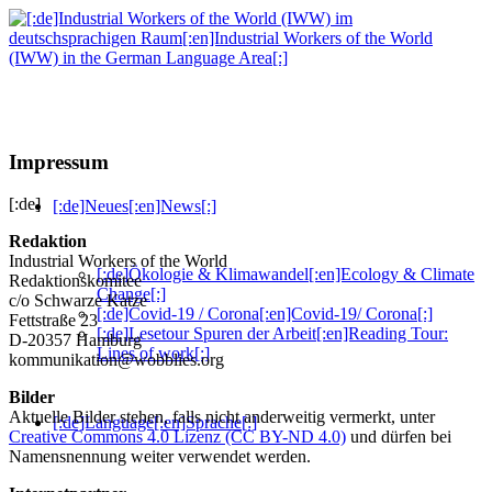
Impressum
[:de]
[:de]Neues[:en]News[:]
Redaktion
Industrial Workers of the World
[:de]Ökologie & Klimawandel[:en]Ecology & Climate
Redaktionskomitee
Change[:]
c/o Schwarze Katze
[:de]Covid-19 / Corona[:en]Covid-19/ Corona[:]
Fettstraße 23
[:de]Lesetour Spuren der Arbeit[:en]Reading Tour:
D-20357 Hamburg
Lines of work[:]
kommunikation@wobblies.org
Bilder
Aktuelle Bilder stehen, falls nicht anderweitig vermerkt, unter
[:de]Language[:en]Sprache[:]
Creative Commons 4.0 Lizenz (CC BY-ND 4.0)
und dürfen bei
Namensnennung weiter verwendet werden.