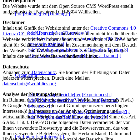
Internetpartner
Die Website wurde mit dem Open Source CMS WordPress erstellt
und gehostet bei Novatrend CH-8304 Wallisellen.
[:de]Bildung[:en]Training[:]
Disclaimer
Inhalt und Grafik der Website sind unter der
Creative Commons 4.0
[:de]Übersicht[:en]Overview[:]
Lizenz (CC BY-ND 4.0)
geschützt. Wir haften nicht für die über die
[:de]Interesse an Trainings anmelden[:en]Register
Webseite verbreiteten Informationen und Ansichten. Die IWW haftet
interest in training[:]
nicht für Schäden oder Verluste im Zusammenhang mit dem Besuch
[:de]Training organisieren[:en]Organize Training[:]
der Website. Die IWW übernimmt keine Verantwortung für die
[:de]Trainer*in werden[:en]Become a Trainer[:]
Inhalte der auf der Webseite vorhandenen Links.
Datenschutz
Angaben zum
Datenschutz
. Sie können der Erhebung von Daten
Organizing
jederzeit widersprechen. Durch eine Mail an
datenschutz@wobblies.org
Analyse der Nutzungsdaten
[:de]Erfahrungsberichte[:en]Experiences[:]
Im Rahmen der Reichweitenanalyse von Matomo (ehemals Piwik)
[:de]Erfahrungsberichte? Weil…[:en]Reports?
& Google Analytics werden auf Grundlage unserer berechtigten
Because…[:]
Interessen (d.h. Interesse an der Analyse, Optimierung und
[:de]Was ist Organizing?[:en]What is Organizing?[:]
wirtschaftlichem Betrieb unseres Onlineangebotes im Sinne des Art.
[:de]Wie geht das?[:en]How do I start?[:]
6 Abs. 1 lit. f. DSGVO) die folgenden Daten verarbeitet: der von
Ihnen verwendete Browsertyp und die Browserversion, das von
Ihnen verwendete Betriebssystem, Ihr Herkunftsland, Datum und
[:de]Intern[:en]Internal[:]
Uhrzeit der Serveranfrage, die Anzahl der Besuche, Ihre