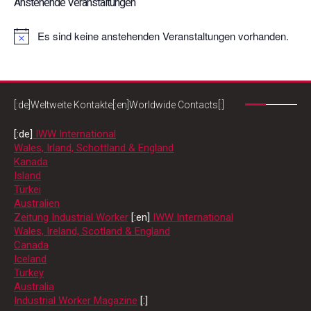
Anstehende Veranstaltungen
Es sind keine anstehenden Veranstaltungen vorhanden.
Hinweis
[:de]Weltweite Kontakte[:en]Worldwide Contacts[:]
[:de]
IWW International
Wales, Irland, Schottland & England
Kanada
Island
Türkei
Australien
Zeitung Industrial Worker
[:en]
IWW International
Wales, Ireland, Scotland & England
Canada
Iceland
Turkey
Australia
Industrial Worker Magazine
[:]