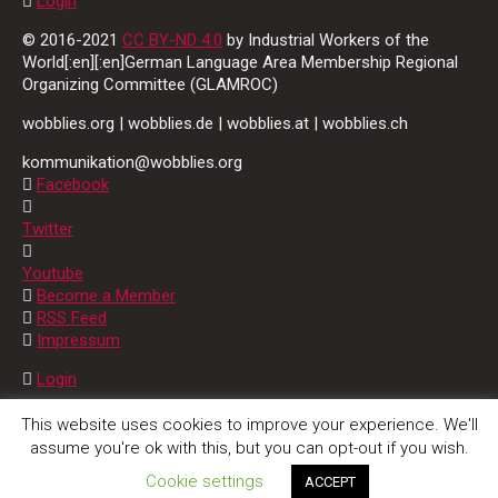
Login
© 2016-2021
CC BY-ND 4.0
by Industrial Workers of the
World[:en][:en]German Language Area Membership Regional
Organizing Committee (GLAMROC)
wobblies.org | wobblies.de | wobblies.at | wobblies.ch
kommunikation@wobblies.org
Facebook
Twitter
Youtube
Become a Member
RSS Feed
Impressum
Login
© 2016-2021
CC BY-ND 4.0
by Industrial Workers of the
This website uses cookies to improve your experience. We'll
World[:]
assume you're ok with this, but you can opt-out if you wish.
Cookie settings
ACCEPT