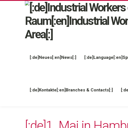
[:de]Neues[:en]News[:]
[:de]Language[:en]Sp
[:de]Kontakte[:en]Branches & Contacts[:]
[:d
[:de]1. Mai in Hamb