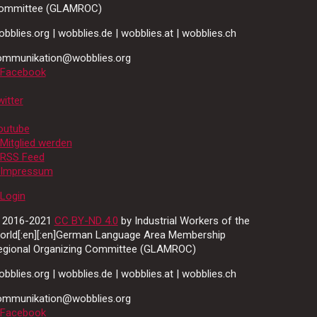
ommittee (GLAMROC)
bblies.org | wobblies.de | wobblies.at | wobblies.ch
ommunikation@wobblies.org
Facebook
itter
outube
Mitglied werden
RSS Feed
Impressum
Login
 2016-2021
CC BY-ND 4.0
by Industrial Workers of the
orld[:en][:en]German Language Area Membership
egional Organizing Committee (GLAMROC)
bblies.org | wobblies.de | wobblies.at | wobblies.ch
ommunikation@wobblies.org
Facebook