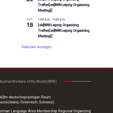
Treffen[:en]IWW Leipzig: Organizing
Meeting[:]
1:00 a.m.
-
4:00 p.m.
OKT.
18
[:de]IWW Leipzig: Organizing
Treffen[:en]IWW Leipzig: Organizing
Meeting[:]
Kalender anzeigen
dustrial Workers of the World (IWW)
:de]Im deutschsprachigen Raum
eutschland, Österreich, Schweiz)
erman Language Area Membership Regional Organizing