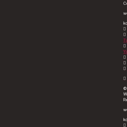
C
wo
k
Tw
Y
©
W
R
wo
k