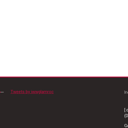
Tweets by iwwglamroc
In
[
(D
G