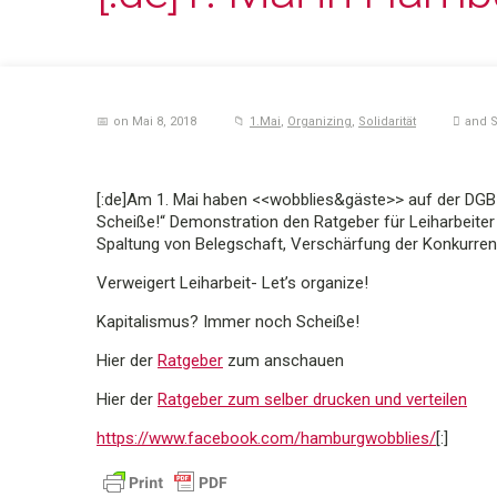
on Mai 8, 2018
1.Mai
,
Organizing
,
Solidarität
and 
[:de]Am 1. Mai haben <<wobblies&gäste>> auf der DG
Scheiße!“ Demonstration den Ratgeber für Leiharbeiter u
Spaltung von Belegschaft, Verschärfung der Konkurren
Verweigert Leiharbeit- Let’s organize!
Kapitalismus? Immer noch Scheiße!
Hier der
Ratgeber
zum anschauen
Hier der
Ratgeber zum selber drucken und verteilen
https://www.facebook.com/hamburgwobblies/
[:]