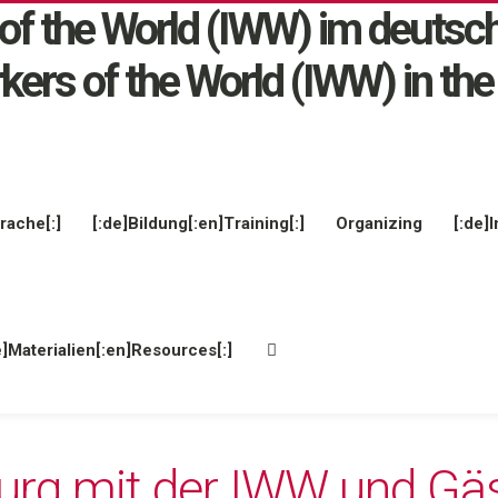
rache[:]
[:de]Bildung[:en]Training[:]
Organizing
[:de]I
e]Materialien[:en]Resources[:]
urg mit der IWW und Gäs