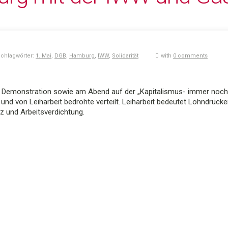
Schlagwörter:
1. Mai
,
DGB
,
Hamburg
,
IWW
,
Solidarität
with
0 comments
B Demonstration sowie am Abend auf der „Kapitalismus- immer noch
nd von Leiharbeit bedrohte verteilt. Leiharbeit bedeutet Lohndrücker
z und Arbeitsverdichtung.