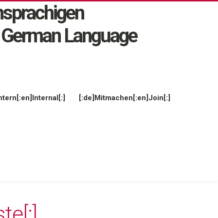
ntern[:en]Internal[:]
[:de]Mitmachen[:en]Join[:]
te[:]