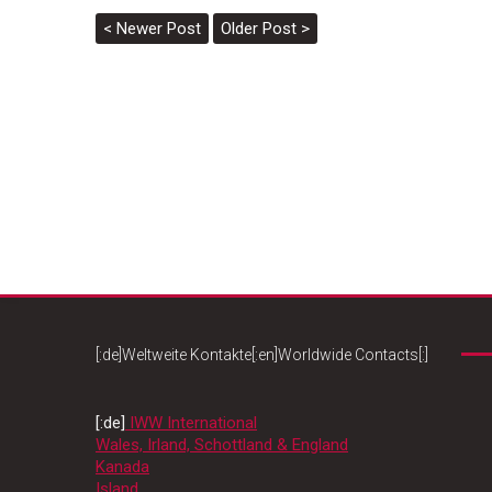
< Newer Post
Older Post >
[:de]Weltweite Kontakte[:en]Worldwide Contacts[:]
[:de]
IWW International
Wales, Irland, Schottland & England
Kanada
Island