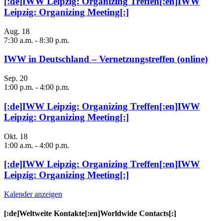
[:de]IWW Leipzig: Organizing Treffen[:en]IWW
Leipzig: Organizing Meeting[:]
Aug.
18
7:30 a.m.
-
8:30 p.m.
IWW in Deutschland – Vernetzungstreffen (online)
Sep.
20
1:00 p.m.
-
4:00 p.m.
[:de]IWW Leipzig: Organizing Treffen[:en]IWW
Leipzig: Organizing Meeting[:]
Okt.
18
1:00 a.m.
-
4:00 p.m.
[:de]IWW Leipzig: Organizing Treffen[:en]IWW
Leipzig: Organizing Meeting[:]
Kalender anzeigen
[:de]Weltweite Kontakte[:en]Worldwide Contacts[:]