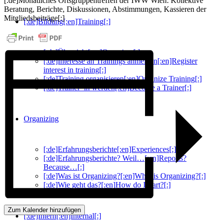
[:de]Monatliches Ortsgruppentreffen der IWW Wien: Kollektive
Beratung, Berichte, Diskussionen, Abstimmungen, Kassieren der
Mitgliedsbeiträge[:]
[:de]Bildung[:en]Training[:]
[:de]Übersicht[:en]Overview[:]
[:de]Interesse an Trainings anmelden[:en]Register
interest in training[:]
[:de]Training organisieren[:en]Organize Training[:]
[:de]Trainer*in werden[:en]Become a Trainer[:]
Organizing
[:de]Erfahrungsberichte[:en]Experiences[:]
[:de]Erfahrungsberichte? Weil…[:en]Reports?
Because…[:]
[:de]Was ist Organizing?[:en]What is Organizing?[:]
[:de]Wie geht das?[:en]How do I start?[:]
Zum Kalender hinzufügen
[:de]Intern[:en]Internal[:]