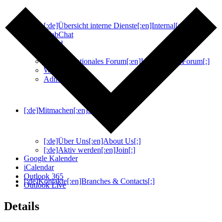
[:de]Übersicht interne Dienste[:en]Internal[:]
WobChat
Cloud
Wiki
[:de]Internationales Forum[:en]International Forum[:]
Webmail
Administration
[:de]Mitmachen[:en]Join[:]
[:de]Über Uns[:en]About Us[:]
[:de]Aktiv werden[:en]Join[:]
Google Kalender
iCalendar
Outlook 365
[:de]Kontakte[:en]Branches & Contacts[:]
Outlook Live
Details