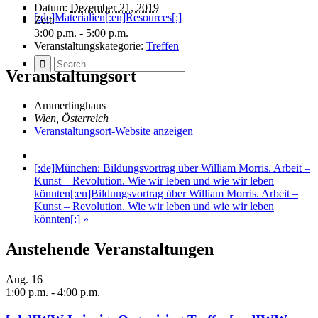
Datum:
Dezember 21, 2019
[:de]Materialien[:en]Resources[:]
Zeit:
3:00 p.m. - 5:00 p.m.
Veranstaltungskategorie:
Treffen
Veranstaltungsort
Ammerlinghaus
Wien
,
Österreich
Veranstaltungsort-Website anzeigen
[:de]München: Bildungsvortrag über William Morris. Arbeit –
Kunst – Revolution. Wie wir leben und wie wir leben
könnten[:en]Bildungsvortrag über William Morris. Arbeit –
Kunst – Revolution. Wie wir leben und wie wir leben
könnten[:]
»
Anstehende Veranstaltungen
Aug.
16
1:00 p.m.
-
4:00 p.m.