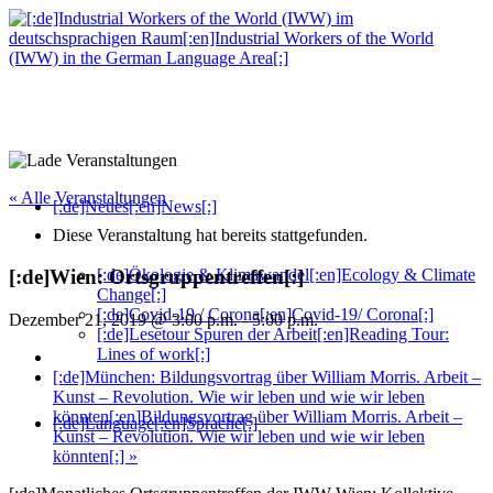
« Alle Veranstaltungen
[:de]Neues[:en]News[:]
Diese Veranstaltung hat bereits stattgefunden.
[:de]Ökologie & Klimawandel[:en]Ecology & Climate
[:de]Wien: Ortsgruppentreffen[:]
Change[:]
[:de]Covid-19 / Corona[:en]Covid-19/ Corona[:]
Dezember 21, 2019 @ 3:00 p.m.
-
5:00 p.m.
[:de]Lesetour Spuren der Arbeit[:en]Reading Tour:
Lines of work[:]
[:de]München: Bildungsvortrag über William Morris. Arbeit –
Kunst – Revolution. Wie wir leben und wie wir leben
könnten[:en]Bildungsvortrag über William Morris. Arbeit –
[:de]Language[:en]Sprache[:]
Kunst – Revolution. Wie wir leben und wie wir leben
könnten[:]
»