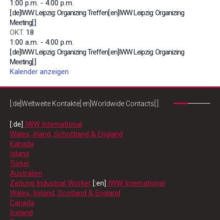
1:00 p.m.
-
4:00 p.m.
[:de]IWW Leipzig: Organizing Treffen[:en]IWW Leipzig: Organizing
Meeting[:]
OKT.
18
1:00 a.m.
-
4:00 p.m.
[:de]IWW Leipzig: Organizing Treffen[:en]IWW Leipzig: Organizing
Meeting[:]
Kalender anzeigen
[:de]Weltweite Kontakte[:en]Worldwide Contacts[:]
[:de]
IWW International
Wales, Irland, Schottland & England
Kanada
Island
Türkei
Australien
Zeitung Industrial Worker
[:en]
IWW International
Wales, Ireland, Scotland & England
Canada
Iceland