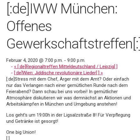
[:de]IWW München:
Offenes
Gewerkschaftstreffen[:
Februar 4, 2020 @ 7:00 p.m.
-
9:00 p.m.
«
[:de]Regionaltreffen Mitteldeutschland / Leipzig[:]
[:de]Wien: Jiddische revolutionäre Lieder[:]
»
[:de]Stress mit dem Chef, Ärger mit dem Amt? Oder einfach
nur das Verlangen nach einer gemütlichen Runde nach dem
Feierabend? Dann schau bei uns vorbei! In gemütlicher
Atmosphäre diskutieren wir was demnächst an Aktionen und
Arbeitskämpfen in München und Umgebung anstehen!
Los geht’s um 19:00h in der Ligsalzstraße 8! Für Verpflegung
und Getränke ist gesorgt!
One big Union!
[:]