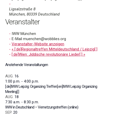
Ligsalzstraße 8
München
,
80339
Deutschland
Veranstalter
IWW München
E-Mail
muenchen@wobblies.org
Veranstalter-Website anzeigen
«
[:de]Regionaltreffen Mitteldeutschland / Leipzig[:]
[:de]Wien: Jiddische revolutionäre Lieder[:]
»
Anstehende Veranstaltungen
AUG.
16
1:00 p.m.
-
4:00 p.m.
[:de]IWW Leipzig: Organizing Treffen[:en]IWW Leipzig: Organizing
Meeting[:]
AUG.
18
7:30 a.m.
-
8:30 p.m.
IWW in Deutschland – Vernetzungstreffen (online)
SEP.
20