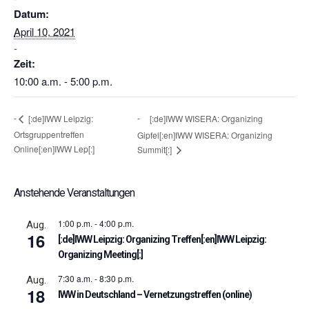
Datum:
April 10, 2021
Zeit:
10:00 a.m. - 5:00 p.m.
[:de]IWW WISERA: Organizing
[:de]IWW Leipzig:
Ortsgruppentreffen
Gipfel[:en]IWW WISERA: Organizing
Online[:en]IWW Lep[:]
Summit[:]
Anstehende Veranstaltungen
1:00 p.m.
-
4:00 p.m.
Aug.
16
[:de]IWW Leipzig: Organizing Treffen[:en]IWW Leipzig:
Organizing Meeting[:]
7:30 a.m.
-
8:30 p.m.
Aug.
18
IWW in Deutschland – Vernetzungstreffen (online)