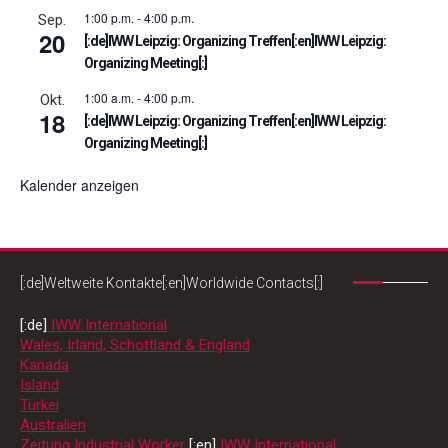
1:00 p.m.
-
4:00 p.m.
Sep.
20
[:de]IWW Leipzig: Organizing Treffen[:en]IWW Leipzig:
Organizing Meeting[:]
1:00 a.m.
-
4:00 p.m.
Okt.
18
[:de]IWW Leipzig: Organizing Treffen[:en]IWW Leipzig:
Organizing Meeting[:]
Kalender anzeigen
[:de]Weltweite Kontakte[:en]Worldwide Contacts[:]
[:de]
IWW International
Wales, Irland, Schottland & England
Kanada
Island
Türkei
Australien
Zeitung Industrial Worker
[:en]
IWW International