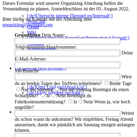
Dieses Formular wird unserer Organizing Abteilung helfen die
Veranstaltung zu planen. Anmeldeschluss ist der 05. August 2022.
[:de]Übersicht interne Dienste[:en]Internal[:]
Bitte bleibe im Kontakt mit der Abteilung über
WobChat
organizing@wobblies.org
Cloud
Wiki
Grunddaten
Dein Name:
[:de]Internationales Forum[:en]International Forum[:]
Webmail
Telefonnummer/Handynummer:
Administration
Deine
E-Mail-Adresse:
[:de]Mitmachen[:en]Join[:]
Job/Branche
Wirst
du an beiden Tagen des Treffens teilnehmen?
Beide Tage
[:de]Über Uns[:en]About Us[:]
Nur am Samstag
Nur am Sonntag
Benötigst du einen
[:de]Aktiv werden[:en]Join[:]
Schlafplatz?
Ja
Nein
Benötigst du
Fahrtkostenunterstützung?
Ja
Nein
Wenn ja, wie hoch
ungefähr?
[:de]Kontakte[:en]Branches & Contacts[:]
Weisst
du schon wann du ankommst? Wir empfehlen, Freitag Abend
anzureisen, damit wir pünktlich am Samstag morgen anfangen
können.