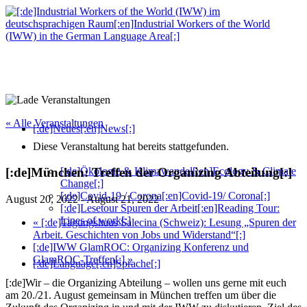
« Alle Veranstaltungen
[:de]Neues[:en]News[:]
Diese Veranstaltung hat bereits stattgefunden.
[:de]Ökologie & Klimawandel[:en]Ecology & Climate
[:de]München: Treffen der Organizing Abteilung[:]
Change[:]
[:de]Covid-19 / Corona[:en]Covid-19/ Corona[:]
August 20, 2022
-
August 21, 2022
[:de]Lesetour Spuren der Arbeit[:en]Reading Tour:
Lines of work[:]
«
[:de]Tagungshaus Salecina (Schweiz): Lesung „Spuren der
Arbeit. Geschichten von Jobs und Widerstand“[:]
[:de]IWW GlamROC: Organizing Konferenz und
GlamROC-Treffen[:]
»
[:de]Language[:en]Sprache[:]
[:de]Wir – die Organizing Abteilung – wollen uns gerne mit euch
am 20./21. August gemeinsam in München treffen um über die