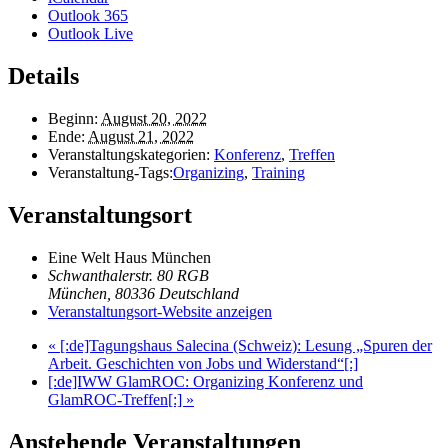
Outlook 365
Outlook Live
Details
Beginn:
August 20, 2022
Ende:
August 21, 2022
Veranstaltungskategorien:
Konferenz
,
Treffen
Veranstaltung-Tags:
Organizing
,
Training
Veranstaltungsort
Eine Welt Haus München
Schwanthalerstr. 80 RGB
München
,
80336
Deutschland
Veranstaltungsort-Website anzeigen
«
[:de]Tagungshaus Salecina (Schweiz): Lesung „Spuren der
Arbeit. Geschichten von Jobs und Widerstand“[:]
[:de]IWW GlamROC: Organizing Konferenz und
GlamROC-Treffen[:]
»
Anstehende Veranstaltungen