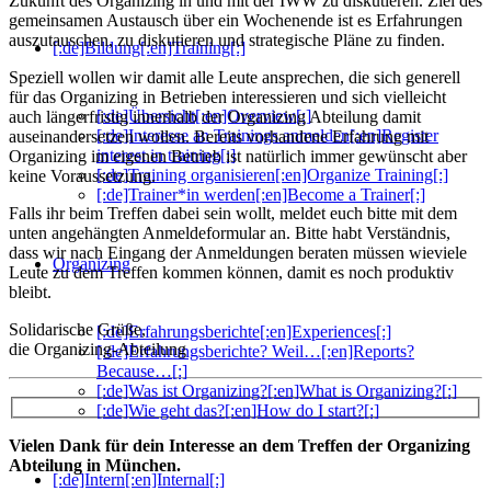
Zukunft des Organizing in und mit der IWW zu diskutieren. Ziel des
gemeinsamen Austausch über ein Wochenende ist es Erfahrungen
auszutauschen, zu diskutieren und strategische Pläne zu finden.
[:de]Bildung[:en]Training[:]
Speziell wollen wir damit alle Leute ansprechen, die sich generell
für das Organizing in Betrieben interessieren und sich vielleicht
[:de]Übersicht[:en]Overview[:]
auch längerfristig innerhalb der Organizing Abteilung damit
[:de]Interesse an Trainings anmelden[:en]Register
auseinandersetzen wollen. Bereits vorhandene Erfahrung mit
interest in training[:]
Organizing im eigenen Betrieb ist natürlich immer gewünscht aber
[:de]Training organisieren[:en]Organize Training[:]
keine Voraussetzung.
[:de]Trainer*in werden[:en]Become a Trainer[:]
Falls ihr beim Treffen dabei sein wollt, meldet euch bitte mit dem
unten angehängten Anmeldeformular an. Bitte habt Verständnis,
dass wir nach Eingang der Anmeldungen beraten müssen wieviele
Organizing
Leute zu dem Treffen kommen können, damit es noch produktiv
bleibt.
Solidarische Grüße,
[:de]Erfahrungsberichte[:en]Experiences[:]
die Organizing-Abteilung
[:de]Erfahrungsberichte? Weil…[:en]Reports?
Because…[:]
[:de]Was ist Organizing?[:en]What is Organizing?[:]
[:de]Wie geht das?[:en]How do I start?[:]
Vielen Dank für dein Interesse an dem Treffen der Organizing
Abteilung in München.
[:de]Intern[:en]Internal[:]