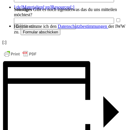
[:de]Materialien[:en]Resources[:]
Sonstiges
Gibt es noch irgendetwas das du uns mitteilen
möchtest?
Hiermit stimme ich den
Datenschutzbestimmungen
der IWW
zu.
[:]