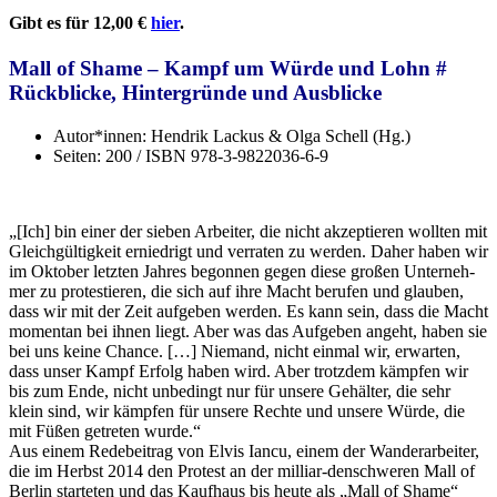
Gibt es für 12,00
€
hier
.
Mall of Shame – Kampf um Würde und Lohn #
Rückblicke, Hintergründe und Ausblicke
Autor*innen:
Hendrik Lackus & Olga Schell (Hg.)
Seiten:
200 / ISBN 978-3-9822036-6-9
„[Ich] bin einer der sieben Arbeiter, die nicht akzeptieren wollten mit
Gleichgültigkeit erniedrigt und verraten zu werden. Daher haben wir
im Oktober letzten Jahres begonnen gegen diese großen Unterneh-
mer zu protestieren, die sich auf ihre Macht berufen und glauben,
dass wir mit der Zeit aufgeben werden. Es kann sein, dass die Macht
momentan bei ihnen liegt. Aber was das Aufgeben angeht, haben sie
bei uns keine Chance. […] Niemand, nicht einmal wir, erwarten,
dass unser Kampf Erfolg haben wird. Aber trotzdem kämpfen wir
bis zum Ende, nicht unbedingt nur für unsere Gehälter, die sehr
klein sind, wir kämpfen für unsere Rechte und unsere Würde, die
mit Füßen getreten wurde.“
Aus einem Redebeitrag von Elvis Iancu, einem der Wanderarbeiter,
die im Herbst 2014 den Protest an der milliar-denschweren Mall of
Berlin starteten und das Kaufhaus bis heute als „Mall of Shame“