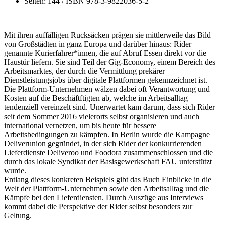
Seiten:
144 / ISBN 978-3-9822036-5-2
Mit ihren auffälligen Rucksäcken prägen sie mittlerweile das Bild
von Großstädten in ganz Europa und darüber hinaus: Rider
genannte Kurierfahrer*innen, die auf Abruf Essen direkt vor die
Haustür liefern. Sie sind Teil der Gig-Economy, einem Bereich des
Arbeitsmarktes, der durch die Vermittlung prekärer
Dienstleistungsjobs über digitale Plattformen gekennzeichnet ist.
Die Plattform-Unternehmen wälzen dabei oft Verantwortung und
Kosten auf die Beschäftftigten ab, welche im Arbeitsalltag
tendenziell vereinzelt sind. Unerwartet kam darum, dass sich Rider
seit dem Sommer 2016 vielerorts selbst organisieren und auch
international vernetzen, um bis heute für bessere
Arbeitsbedingungen zu kämpfen. In Berlin wurde die Kampagne
Deliverunion gegründet, in der sich Rider der konkurrierenden
Lieferdienste Deliveroo und Foodora zusammenschlossen und die
durch das lokale Syndikat der Basisgewerkschaft FAU unterstützt
wurde.
Entlang dieses konkreten Beispiels gibt das Buch Einblicke in die
Welt der Plattform-Unternehmen sowie den Arbeitsalltag und die
Kämpfe bei den Lieferdiensten. Durch Auszüge aus Interviews
kommt dabei die Perspektive der Rider selbst besonders zur
Geltung.