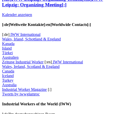
Leipzig: Organizing Meeting[:]
Kalender anzeigen
[:de]Weltweite Kontakte[:en]Worldwide Contacts[:]
[:de]
IWW International
Wales, Irland, Schottland & England
Kanada
Island
Türkei
Australien
Zeitung Industrial Worker
[:en]
IWW International
Wales, Ireland, Scotland & England
Canada
Iceland
Turkey
Australia
Industrial Worker Magazine
[:]
Tweets by iwwglamroc
Industrial Workers of the World (IWW)