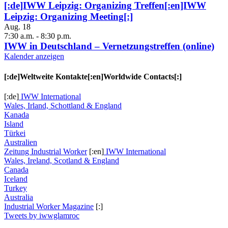
[:de]IWW Leipzig: Organizing Treffen[:en]IWW
Leipzig: Organizing Meeting[:]
Aug.
18
7:30 a.m.
-
8:30 p.m.
IWW in Deutschland – Vernetzungstreffen (online)
Kalender anzeigen
[:de]Weltweite Kontakte[:en]Worldwide Contacts[:]
[:de]
IWW International
Wales, Irland, Schottland & England
Kanada
Island
Türkei
Australien
Zeitung Industrial Worker
[:en]
IWW International
Wales, Ireland, Scotland & England
Canada
Iceland
Turkey
Australia
Industrial Worker Magazine
[:]
Tweets by iwwglamroc