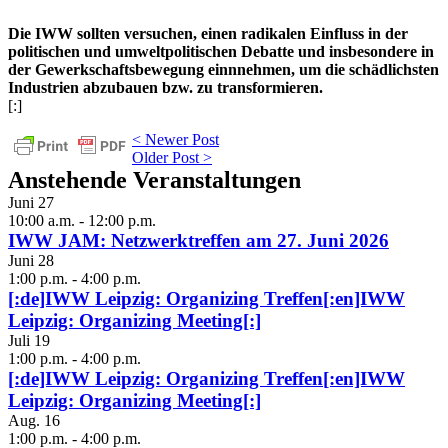
Die IWW sollten versuchen, einen radikalen Einfluss in der
politischen und umweltpolitischen Debatte und insbesondere in
der Gewerkschaftsbewegung einnnehmen, um die schädlichsten
Industrien abzubauen bzw. zu transformieren.
[:]
< Newer Post
Older Post >
Anstehende Veranstaltungen
Juni
27
10:00 a.m.
-
12:00 p.m.
IWW JAM: Netzwerktreffen am 27. Juni 2026
Juni
28
1:00 p.m.
-
4:00 p.m.
[:de]IWW Leipzig: Organizing Treffen[:en]IWW
Leipzig: Organizing Meeting[:]
Juli
19
1:00 p.m.
-
4:00 p.m.
[:de]IWW Leipzig: Organizing Treffen[:en]IWW
Leipzig: Organizing Meeting[:]
Aug.
16
1:00 p.m.
-
4:00 p.m.