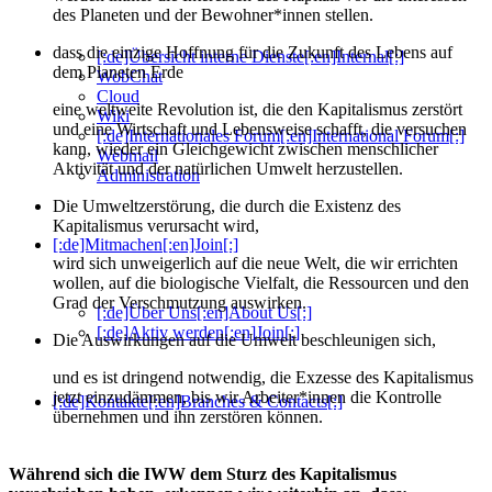
des Planeten und der Bewohner*innen stellen.
dass die einzige Hoffnung für die Zukunft des Lebens auf
[:de]Übersicht interne Dienste[:en]Internal[:]
dem Planeten Erde
WobChat
Cloud
eine weltweite Revolution ist, die den Kapitalismus zerstört
Wiki
und eine Wirtschaft und Lebensweise schafft, die versuchen
[:de]Internationales Forum[:en]International Forum[:]
kann, wieder ein Gleichgewicht zwischen menschlicher
Webmail
Aktivität und der natürlichen Umwelt herzustellen.
Administration
Die Umweltzerstörung, die durch die Existenz des
Kapitalismus verursacht wird,
[:de]Mitmachen[:en]Join[:]
wird sich unweigerlich auf die neue Welt, die wir errichten
wollen, auf die biologische Vielfalt, die Ressourcen und den
Grad der Verschmutzung auswirken.
[:de]Über Uns[:en]About Us[:]
[:de]Aktiv werden[:en]Join[:]
Die Auswirkungen auf die Umwelt beschleunigen sich,
und es ist dringend notwendig, die Exzesse des Kapitalismus
jetzt einzudämmen, bis wir Arbeiter*innen die Kontrolle
[:de]Kontakte[:en]Branches & Contacts[:]
übernehmen und ihn zerstören können.
Während sich die IWW dem Sturz des Kapitalismus