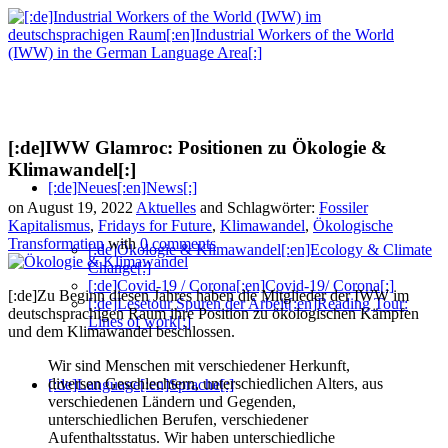
[:de]IWW Glamroc: Positionen zu Ökologie &
Klimawandel[:]
[:de]Neues[:en]News[:]
on August 19, 2022
Aktuelles
and Schlagwörter:
Fossiler
Kapitalismus
,
Fridays for Future
,
Klimawandel
,
Ökologische
Transformation
with
0 comments
[:de]Ökologie & Klimawandel[:en]Ecology & Climate
Change[:]
[:de]Covid-19 / Corona[:en]Covid-19/ Corona[:]
[:de]Zu Beginn diesen Jahres haben die Mitglieder der IWW im
[:de]Lesetour Spuren der Arbeit[:en]Reading Tour:
deutschsprachigen Raum ihre Position zu ökologischen Kämpfen
Lines of work[:]
und dem Klimawandel beschlossen.
Wir sind Menschen mit verschiedener Herkunft,
diversen Geschlechtern, unterschiedlichen Alters, aus
[:de]Language[:en]Sprache[:]
verschiedenen Ländern und Gegenden,
unterschiedlichen Berufen, verschiedener
Aufenthaltsstatus. Wir haben unterschiedliche