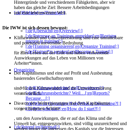
Hintergründe und verschiedenem Fähigkeiten, aber wir
haben das gleiche Ziel: Bessere Arbeitsbedingungen
[:de]Bildung[:en]Training[:]
und eine lebenswertere Welt.
Die IWW ist sich dessen bewusst:
[:de]Übersicht[:en]Overview[:]
[:de]Interesse an Trainings anmelden[:en]Register
Klimawandel und Umweltzerstörung sind eine unmittelbare
interest in training[:]
und potenziell irreversible Bedrohung
[:de]Training organisieren[:en]Organize Training[:]
[:de]Trainer*in werden[:en]Become a Trainer[:]
für alles Leben auf der Erde und haben verheerende
Auswirkungen auf das Leben von Millionen von
Arbeiter*innen.
Organizing
Der Kapitalismus und eine auf Profit und Ausbeutung
basierendes Gesellschaftssystem
[:de]Erfahrungsberichte[:en]Experiences[:]
sind für den Klimawandel und die Umweltzerstörung
[:de]Erfahrungsberichte? Weil…[:en]Reports?
verantwortlich.
Because…[:]
Die von den Weltregierungen und dem Kapitalismus
[:de]Was ist Organizing?[:en]What is Organizing?[:]
vorgeschlagenen Schritte
[:de]Wie geht das?[:en]How do I start?[:]
, um den Auswirkungen, die er auf das Klima und die
Umwelt hat, entgegenzuwirken, sind völlig unzureichend und
[:de]Intern[:en]Internal[:]
werden immer die Interessen des Kapitals vor die Interessen