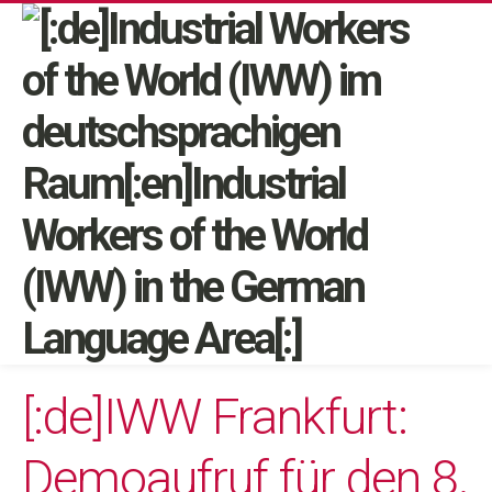
[:de]IWW Frankfurt:
Demoaufruf für den 8.