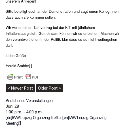
unserem Anliegen!
Bitte beteiligt euch an der Demonstration und sagt euren KollegInnen
dass auch sie kommen sollen.
Wir wollen einen Tarifvertrag bei der KiT mit jährlichem
Inflationsausgleich. Gemeinsam können wir es erreichen. Machen wir
den verantwortlichen in der Politik klar dass es so nicht weitergehen
darf.
Liebe Grüße
Harald Stubbe
[:]
< Newer Post
Older Post >
Anstehende Veranstaltungen
Juni
28
1:00 p.m.
-
4:00 p.m.
[:de]IWW Leipzig: Organizing Treffen[:en]IWW Leipzig: Organizing
Meeting[:]