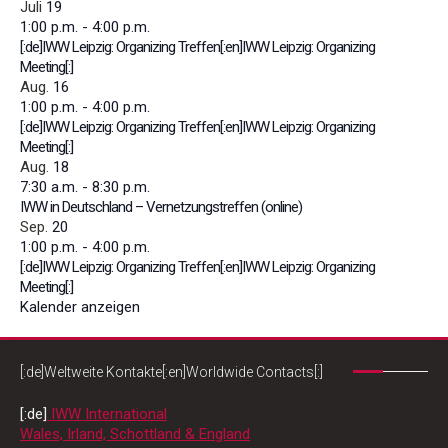
Juli
19
1:00 p.m.
-
4:00 p.m.
[:de]IWW Leipzig: Organizing Treffen[:en]IWW Leipzig: Organizing
Meeting[:]
Aug.
16
1:00 p.m.
-
4:00 p.m.
[:de]IWW Leipzig: Organizing Treffen[:en]IWW Leipzig: Organizing
Meeting[:]
Aug.
18
7:30 a.m.
-
8:30 p.m.
IWW in Deutschland – Vernetzungstreffen (online)
Sep.
20
1:00 p.m.
-
4:00 p.m.
[:de]IWW Leipzig: Organizing Treffen[:en]IWW Leipzig: Organizing
Meeting[:]
Kalender anzeigen
[:de]Weltweite Kontakte[:en]Worldwide Contacts[:]
[:de]
IWW International
Wales, Irland, Schottland & England