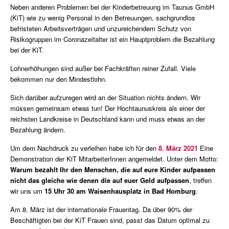
Neben anderen Problemen bei der Kinderbetreuung im Taunus GmbH
(KiT) wie zu wenig Personal
in den Betreuungen, sachgrundlos
befristeten Arbeitsverträgen und unzureichendem Schutz von
Risikogruppen im Coronazeitalter ist ein Hauptproblem die Bezahlung
bei der KiT.
Lohnerhöhungen sind außer bei Fachkräften reiner Zufall. Viele
bekommen nur den Mindestlohn.
Sich darüber aufzuregen wird an der Situation nichts ändern. Wir
müssen gemeinsam etwas tun! Der Hochtaunuskreis als einer der
reichsten Landkreise in Deutschland kann und muss etwas an der
Bezahlung ändern.
Um dem Nachdruck zu verleihen habe ich für den
8. März 2021
Eine
Demonstration der KiT MitarbeiterInnen angemeldet. Unter dem Motto:
Warum bezahlt Ihr den Menschen, die auf eure Kinder aufpassen
nicht das gleiche wie denen die auf euer Geld aufpassen
, treffen
wir uns um
15 Uhr 30 am W
a
isenhausplatz in Bad Homburg
.
Am 8. März ist der internationale Frauentag. Da
über 90%
der
Beschäftigten bei der KiT Frauen sind, passt das Datum optimal zu