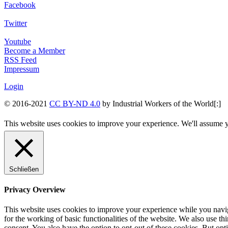
Facebook
Twitter
Youtube
Become a Member
RSS Feed
Impressum
Login
© 2016-2021
CC BY-ND 4.0
by Industrial Workers of the World[:]
This website uses cookies to improve your experience. We'll assume yo
Schließen
Privacy Overview
This website uses cookies to improve your experience while you naviga
for the working of basic functionalities of the website. We also use t
consent. You also have the option to opt-out of these cookies. But op