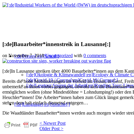
[:de]Bauarbeiter*innenstreik in Lausanne[:]
on November 7, 2018
Uncategorized
with
0 comments
[:de]Neues[:en]News[:]
[:de]In Lausanne streiken über 4000 Bauarbeiter*innen aus dem Kanto
[:de]Ökologie & Klimawandel[:en]Ecology & Climate C
[:de]Covid-19 / Corona[:en]Covid-19/ Corona[:]
Bereits die hohe Mobilisierungen im Vorfeld im Tessin, in Genf, Frei
[:de]Lesetour Spuren der Arbeit[:en]Reading Tour: Lines
unbemerkt an ihnen vorbei gegangen, obwohl sich die Baumeister*innen
ermöglichen wollen (ohne Mindestlöhne = Lohndumping!) oder den Ba
Heuchler*innen! Die Arbeiter*innen haben zum Glück längst gemerkt, 
stehen dem halt einfach diametral entgegen…
[:de]Language[:en]Sprache[:]
Die Waadtländer Bauarbeiter*innen werden auch morgen wieder streike
< Newer Post
Older Post >