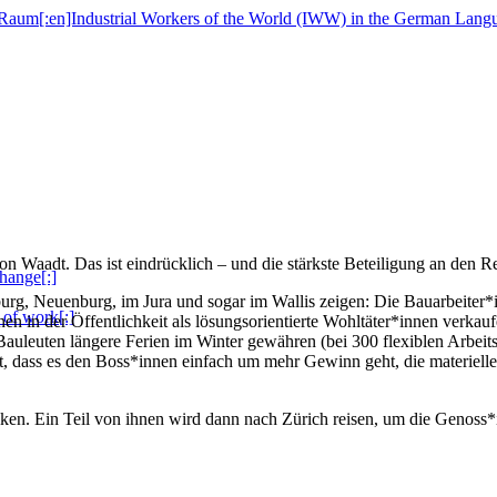
n Waadt. Das ist eindrücklich – und die stärkste Beteiligung an den R
hange[:]
burg, Neuenburg, im Jura und sogar im Wallis zeigen: Die Bauarbeiter*
 of work[:]
 in der Öffentlichkeit als lösungsorientierte Wohltäter*innen verkaufe
uleuten längere Ferien im Winter gewähren (bei 300 flexiblen Arbeit
dass es den Boss*innen einfach um mehr Gewinn geht, die materiellen 
n. Ein Teil von ihnen wird dann nach Zürich reisen, um die Genoss*inn